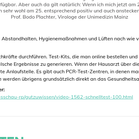
rfügbar. Aber auch da gilt natürlich: Wenn ich mich jetzt am 
h sehr wohl am 25. entsprechend positiv und auch anstecken
Prof. Bodo Plachter, Virologe der Unimedizin Mainz
 Abstandhalten, Hygienemaßnahmen und Lüften nach wie vor
chkräfte durchführen. Test-Kits, die man online bestellen un
falsche Ergebnisse zu generieren. Wenn der Hausarzt über di
te Anlaufstelle. Es gibt auch PCR-Test-Zentren, in denen ma
se werden übrigens grundsätzlich direkt an das Gesundheitsa
r:
sschau-rp/gutzuwissen/video-1562-schnelltest-100.html