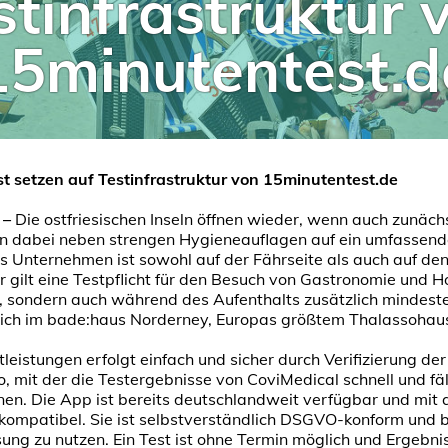
stinfrastruktur 
15minutentest.d
st setzen auf Testinfrastruktur von 15minutentest.de
 –
Die ostfriesischen Inseln öffnen wieder, wenn auch zunächs
zen dabei neben strengen Hygieneauflagen auf ein umfassen
 Unternehmen ist sowohl auf der Fährseite als auch auf den
r gilt eine Testpflicht für den Besuch von Gastronomie und Hot
nd, sondern auch während des Aufenthalts zusätzlich mindes
 sich im bade:haus Norderney, Europas größtem Thalassohau
eistungen erfolgt einfach und sicher durch Verifizierung der
.io, mit der die Testergebnisse von CoviMedical schnell und
en. Die App ist bereits deutschlandweit verfügbar und mit 
ompatibel. Sie ist selbstverständlich DSGVO-konform und b
sung zu nutzen. Ein Test ist ohne Termin möglich und Ergebn