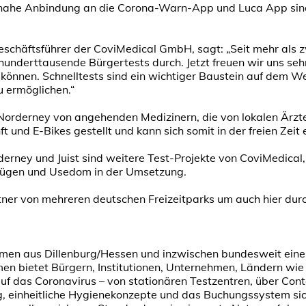
tnahe Anbindung an die Corona-Warn-App und Luca App sin
schäftsführer der CoviMedical GmbH, sagt: „Seit mehr als z
derttausende Bürgertests durch. Jetzt freuen wir uns sehr,
können. Schnelltests sind ein wichtiger Baustein auf dem We
u ermöglichen.“
Norderney von angehenden Medizinern, die von lokalen Ärzt
und E-Bikes gestellt und kann sich somit in der freien Zeit 
erney und Juist sind weitere Test-Projekte von CoviMedical,
 Rügen und Usedom in der Umsetzung.
ner von mehreren deutschen Freizeitparks um auch hier durc
.
hmen aus Dillenburg/Hessen und inzwischen bundesweit eine
en bietet Bürgern, Institutionen, Unternehmen, Ländern 
f das Coronavirus – von stationären Testzentren, über Cont
ng, einheitliche Hygienekonzepte und das Buchungssystem sic