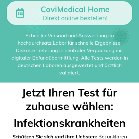
CoviMedical Home
Direkt online bestellen!
Schneller Versand und Auswertung im
hochdurchsatz Labor für schnelle Ergebnisse.
Diskrete Lieferung in neutraler Verpackung mit
digitaler Befundübermittlung. Alle Tests werden in
deutschen Laboren ausgewertet und ärztlich
validiert.
Jetzt Ihren Test für
zuhause wählen:
Infektionskrankheiten
Schützen Sie sich und Ihre Liebsten:
Bei unklaren