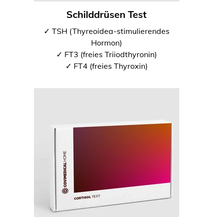
Schilddrüsen Test
✓ TSH (Thyreoidea-stimulierendes
Hormon)
✓ FT3 (freies Triiodthyronin)
✓ FT4 (freies Thyroxin)