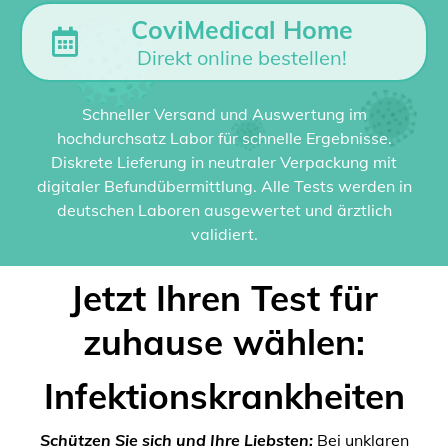
CoviMedical Home
Direkt online bestellen!
Schneller Versand und Auswertung im
hochdurchsatz Labor für schnelle Ergebnisse.
Diskrete Lieferung in neutraler Verpackung mit
digitaler Befundübermittlung. Alle Tests werden in
deutschen Laboren ausgewertet und ärztlich
validiert.
Jetzt Ihren Test für
zuhause wählen:
Infektionskrankheiten
Schützen Sie sich und Ihre Liebsten:
Bei unklaren