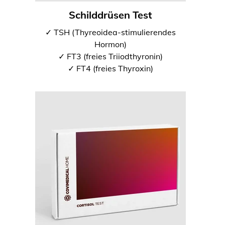
Schilddrüsen Test
✓ TSH (Thyreoidea-stimulierendes
Hormon)
✓ FT3 (freies Triiodthyronin)
✓ FT4 (freies Thyroxin)