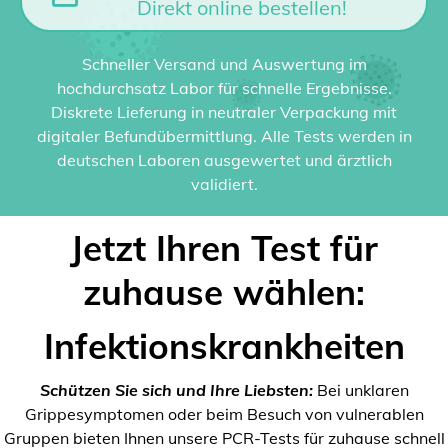
Direkt online bestellen!
Schneller Versand und Auswertung im
hochdurchsatz Labor für schnelle Ergebnisse.
Diskrete Lieferung in neutraler Verpackung mit
digitaler Befundübermittlung. Alle Tests werden in
deutschen Laboren ausgewertet und ärztlich
validiert.
Jetzt Ihren Test für
zuhause wählen:
Infektionskrankheiten
Schützen Sie sich und Ihre Liebsten:
Bei unklaren
Grippesymptomen oder beim Besuch von vulnerablen
Gruppen bieten Ihnen unsere PCR-Tests für zuhause schnell