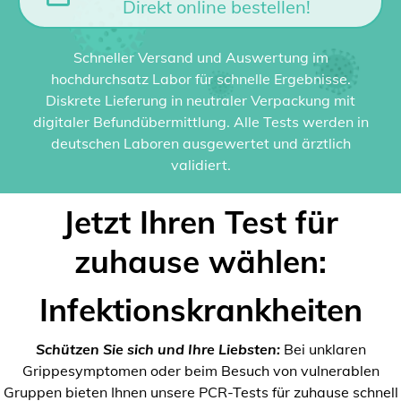
Direkt online bestellen!
Schneller Versand und Auswertung im
hochdurchsatz Labor für schnelle Ergebnisse.
Diskrete Lieferung in neutraler Verpackung mit
digitaler Befundübermittlung. Alle Tests werden in
deutschen Laboren ausgewertet und ärztlich
validiert.
Jetzt Ihren Test für
zuhause wählen:
Infektionskrankheiten
Schützen Sie sich und Ihre Liebsten:
Bei unklaren
Grippesymptomen oder beim Besuch von vulnerablen
Gruppen bieten Ihnen unsere PCR-Tests für zuhause schnell