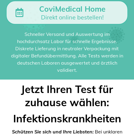
CoviMedical Home
Direkt online bestellen!
Schneller Versand und Auswertung im
hochdurchsatz Labor für schnelle Ergebnisse.
Diskrete Lieferung in neutraler Verpackung mit
digitaler Befundübermittlung. Alle Tests werden in
deutschen Laboren ausgewertet und ärztlich
validiert.
Jetzt Ihren Test für
zuhause wählen:
Infektionskrankheiten
Schützen Sie sich und Ihre Liebsten:
Bei unklaren