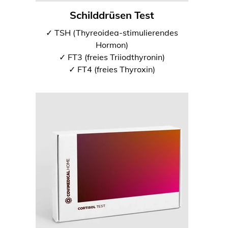
Schilddrüsen Test
✓ TSH (Thyreoidea-stimulierendes
Hormon)
✓ FT3 (freies Triiodthyronin)
✓ FT4 (freies Thyroxin)