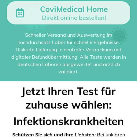
CoviMedical Home
Direkt online bestellen!
Schneller Versand und Auswertung im
hochdurchsatz Labor für schnelle Ergebnisse.
Diskrete Lieferung in neutraler Verpackung mit
digitaler Befundübermittlung. Alle Tests werden in
deutschen Laboren ausgewertet und ärztlich
validiert.
Jetzt Ihren Test für
zuhause wählen:
Infektionskrankheiten
Schützen Sie sich und Ihre Liebsten:
Bei unklaren