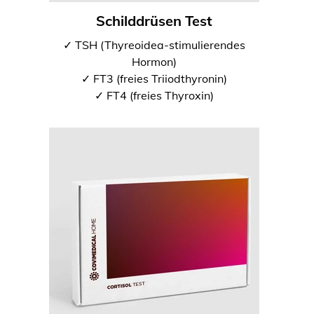
Schilddrüsen Test
✓ TSH (Thyreoidea-stimulierendes
Hormon)
✓ FT3 (freies Triiodthyronin)
✓ FT4 (freies Thyroxin)