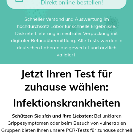
Direkt online bestellen!
Schneller Versand und Auswertung im
hochdurchsatz Labor für schnelle Ergebnisse.
Diskrete Lieferung in neutraler Verpackung mit
digitaler Befundübermittlung. Alle Tests werden in
deutschen Laboren ausgewertet und ärztlich
validiert.
Jetzt Ihren Test für
zuhause wählen:
Infektionskrankheiten
Schützen Sie sich und Ihre Liebsten:
Bei unklaren
Grippesymptomen oder beim Besuch von vulnerablen
Gruppen bieten Ihnen unsere PCR-Tests für zuhause schnell