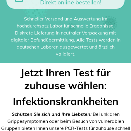
Direkt online bestellen!
Schneller Versand und Auswertung im
hochdurchsatz Labor für schnelle Ergebnisse.
Diskrete Lieferung in neutraler Verpackung mit
digitaler Befundübermittlung. Alle Tests werden in
deutschen Laboren ausgewertet und ärztlich
validiert.
Jetzt Ihren Test für
zuhause wählen:
Infektionskrankheiten
Schützen Sie sich und Ihre Liebsten:
Bei unklaren
Grippesymptomen oder beim Besuch von vulnerablen
Gruppen bieten Ihnen unsere PCR-Tests für zuhause schnell