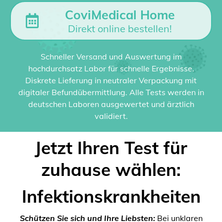
CoviMedical Home
Direkt online bestellen!
Schneller Versand und Auswertung im
hochdurchsatz Labor für schnelle Ergebnisse.
Diskrete Lieferung in neutraler Verpackung mit
digitaler Befundübermittlung. Alle Tests werden in
deutschen Laboren ausgewertet und ärztlich
validiert.
Jetzt Ihren Test für
zuhause wählen:
Infektionskrankheiten
Schützen Sie sich und Ihre Liebsten:
Bei unklaren