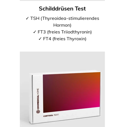
Schilddrüsen Test
✓ TSH (Thyreoidea-stimulierendes
Hormon)
✓ FT3 (freies Triiodthyronin)
✓ FT4 (freies Thyroxin)