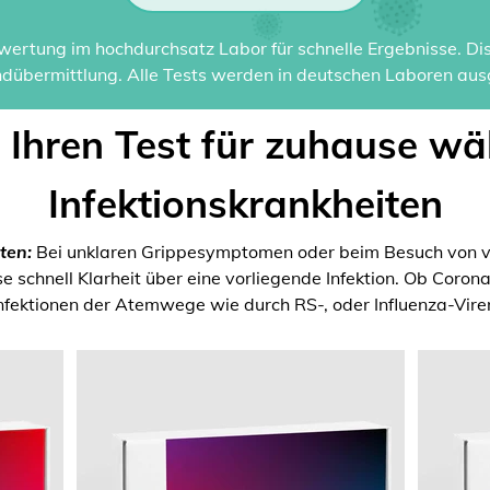
ertung im hochdurchsatz Labor für schnelle Ergebnisse. Disk
dübermittlung. Alle Tests werden in deutschen Laboren ausg
t Ihren Test für zuhause wä
Infektionskrankheiten
ten:
Bei unklaren Grippesymptomen oder beim Besuch von v
 schnell Klarheit über eine vorliegende Infektion. Ob Coron
nfektionen der Atemwege wie durch RS-, oder Influenza-Vire