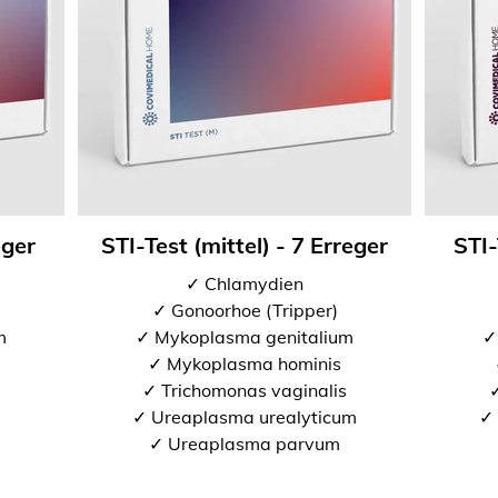
eger
STI-Test (mittel) - 7 Erreger
STI-
✓ Chlamydien
✓ Gonoorhoe (Tripper)
m
✓ Mykoplasma genitalium
✓
✓ Mykoplasma hominis
✓ Trichomonas vaginalis
✓
✓ Ureaplasma urealyticum
✓ 
✓ Ureaplasma parvum