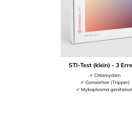
STI-Test (klein) - 3 Err
✓ Chlamydien
✓ Gonoorhoe (Tripper)
✓ Mykoplasma genitaliu