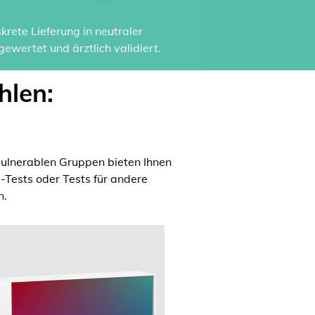
rete Lieferung in neutraler
ewertet und ärztlich validiert.
hlen:
ulnerablen Gruppen bieten Ihnen
a-Tests oder Tests für andere
n.