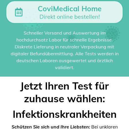
CoviMedical Home
Direkt online bestellen!
Schneller Versand und Auswertung im
hochdurchsatz Labor für schnelle Ergebnisse.
Diskrete Lieferung in neutraler Verpackung mit
digitaler Befundübermittlung. Alle Tests werden in
deutschen Laboren ausgewertet und ärztlich
validiert.
Jetzt Ihren Test für
zuhause wählen:
Infektionskrankheiten
Schützen Sie sich und Ihre Liebsten:
Bei unklaren