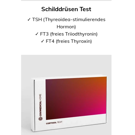
Schilddrüsen Test
✓ TSH (Thyreoidea-stimulierendes
Hormon)
✓ FT3 (freies Triiodthyronin)
✓ FT4 (freies Thyroxin)