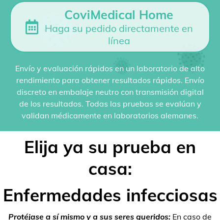
CoviMedical Home
Haga su pedido directamente en
línea
Envío y evaluación rápidos en un laboratorio de alto
rendimiento para obtener resultados rápidos. Envío
discreto en embalaje neutro con transmisión digital
de los resultados. Todas las pruebas se evalúan y
validan médicamente en laboratorios alemanes.
Elija ya su prueba en
casa:
Enfermedades infecciosas
Protéjase a sí mismo y a sus seres queridos:
En caso de