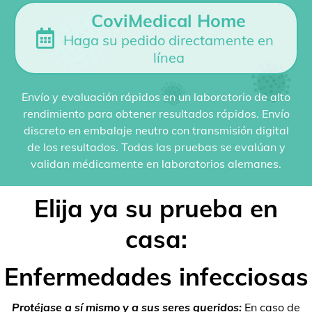
CoviMedical Home
Haga su pedido directamente en
línea
Envío y evaluación rápidos en un laboratorio de alto
rendimiento para obtener resultados rápidos. Envío
discreto en embalaje neutro con transmisión digital
de los resultados. Todas las pruebas se evalúan y
validan médicamente en laboratorios alemanes.
Elija ya su prueba en
casa:
Enfermedades infecciosas
Protéjase a sí mismo y a sus seres queridos:
En caso de