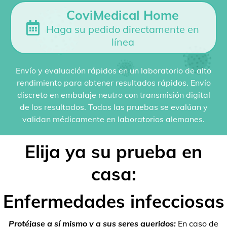
CoviMedical Home
Haga su pedido directamente en
línea
Envío y evaluación rápidos en un laboratorio de alto
rendimiento para obtener resultados rápidos. Envío
discreto en embalaje neutro con transmisión digital
de los resultados. Todas las pruebas se evalúan y
validan médicamente en laboratorios alemanes.
Elija ya su prueba en
casa:
Enfermedades infecciosas
Protéjase a sí mismo y a sus seres queridos:
En caso de