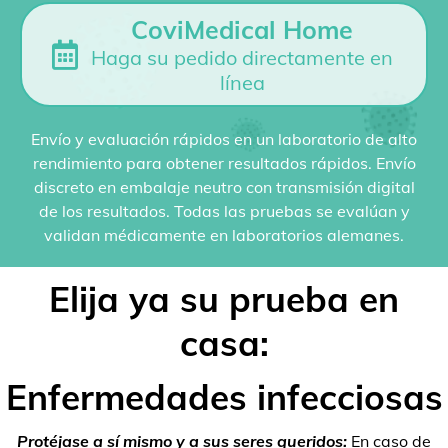
CoviMedical Home
Haga su pedido directamente en
línea
Envío y evaluación rápidos en un laboratorio de alto
rendimiento para obtener resultados rápidos. Envío
discreto en embalaje neutro con transmisión digital
de los resultados. Todas las pruebas se evalúan y
validan médicamente en laboratorios alemanes.
Elija ya su prueba en
casa:
Enfermedades infecciosas
Protéjase a sí mismo y a sus seres queridos:
En caso de