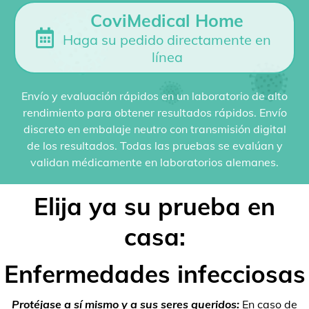
CoviMedical Home
Haga su pedido directamente en
línea
Envío y evaluación rápidos en un laboratorio de alto
rendimiento para obtener resultados rápidos. Envío
discreto en embalaje neutro con transmisión digital
de los resultados. Todas las pruebas se evalúan y
validan médicamente en laboratorios alemanes.
Elija ya su prueba en
casa:
Enfermedades infecciosas
Protéjase a sí mismo y a sus seres queridos:
En caso de