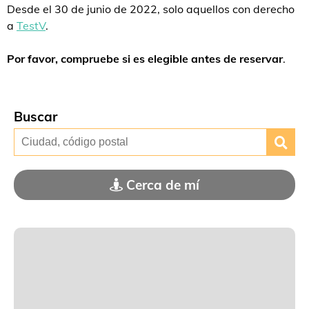
Desde el 30 de junio de 2022, solo aquellos con derecho
a
TestV
.
Por favor, compruebe si es elegible antes de reservar
.
Buscar
Cerca de mí
El acceso a su ubicación no está disponible
No se permitió el acceso a su ubicación