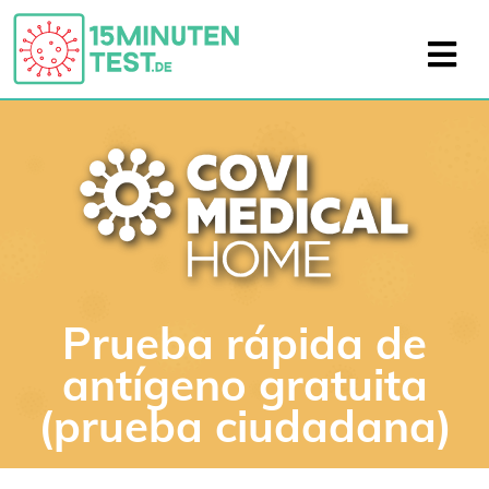
Prueba rápida de
antígeno gratuita
(prueba ciudadana)