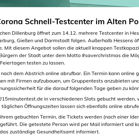
Corona Schnell-Testcenter im Alten Po
schen Dillenburg öffnet zum 14.12. mehrere Testcenter in He
burg, Gießen und Darmstadt folgen. Außerhalb Hessens 
e. Mit diesem Angebot sollen die aktuell knappen Testkapaz
ürgern der Stadt unter dem Motto #saverchristmas die Mögli
eiertagen testen zu lassen.
 nach dem Abstrich online abrufbar. Ein Termin kann online
onen mit Firmen aufzubauen, um Gruppentests anzubieten und
lanungssicherheit für die darauf folgenden Tage geben zu kön
://15minutentest.de in verschiedenen Slots gebucht werden, 
äglichen Öffnungszeiten lassen sich ebenfalls online abrufe
 ihrem gebuchten Termin, die Tickets werden (nach einer Iden
eführt. Die getestete Person wird per Mail informiert und ka
d das zuständige Gesundheitsamt informiert.