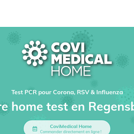
Test PCR pour Corona, RSV & Influenza
re home test en Regens
CoviMedical Home
Commander directement en ligne !