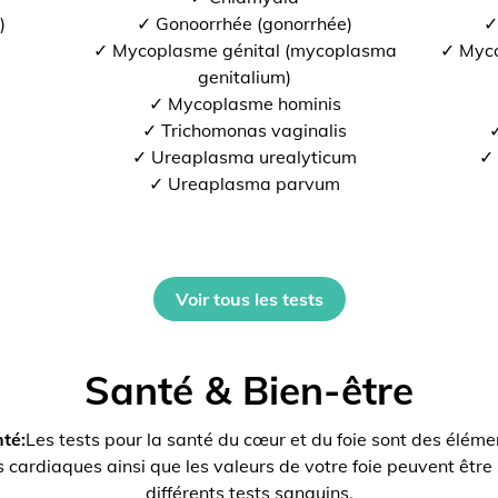
)
✓ Gonoorrhée (gonorrhée)
✓
✓ Mycoplasme génital (mycoplasma
✓ Myco
genitalium)
✓ Mycoplasme hominis
✓ Trichomonas vaginalis
✓
✓ Ureaplasma urealyticum
✓ 
✓ Ureaplasma parvum
Voir tous les tests
Santé & Bien-être
nté:
Les tests pour la santé du cœur et du foie sont des élémen
cardiaques ainsi que les valeurs de votre foie peuvent être 
différents tests sanguins.