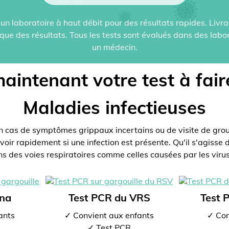
un laboratoire à haut débit pour des résultats rapides. Liv
ue des résultats. Tous les tests sont évalués dans des labo
un médecin.
aintenant votre test à fair
Maladies infectieuses
 cas de symptômes grippaux incertains ou de visite de grou
oir rapidement si une infection est présente. Qu'il s'agisse 
ons des voies respiratoires comme celles causées par les virus
ona
Test PCR du VRS
Test 
ants
✓ Convient aux enfants
✓ Con
✓ Test PCR