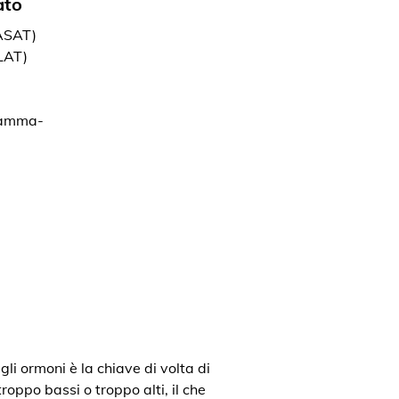
ato
(ASAT)
LAT)
gamma-
gli ormoni è la chiave di volta di
roppo bassi o troppo alti, il che