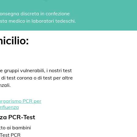
 Consegna discreta in confezione
vista medico in laboratori tedeschi.
icilio:
 gruppi vulnerabili, i nostri test
di test corona o di test per altre
zali.
nza PCR-Test
to ai bambini
Test PCR