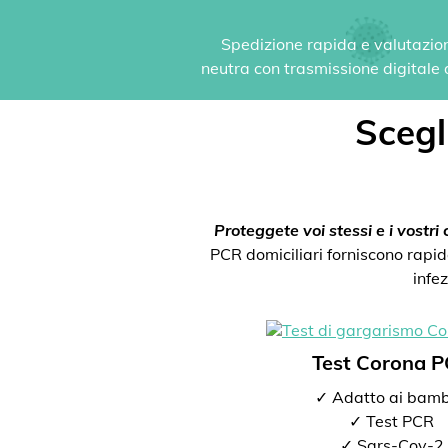
Spedizione rapida e valutazione
neutra con trasmissione digitale de
Scegli
Proteggete voi stessi e i vostri c
PCR domiciliari forniscono rapida
infe
Test Corona 
✓ Adatto ai bamb
✓ Test PCR
✓ Sars-Cov-2