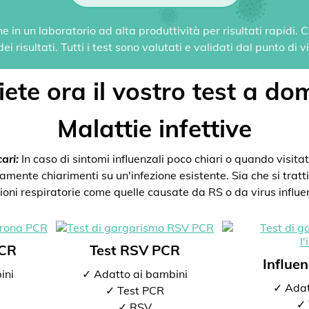
 in un laboratorio ad alta produttività per risultati rapidi.
i risultati. Tutti i test sono valutati e validati dal punto di 
ete ora il vostro test a dom
Malattie infettive
ari:
In caso di sintomi influenzali poco chiari o quando visitate
mente chiarimenti su un'infezione esistente. Sia che si tratti 
zioni respiratorie come quelle causate da RS o da virus influen
PCR
Test RSV PCR
Influe
ini
✓ Adatto ai bambini
✓ Adat
✓ Test PCR
✓ 
✓ RSV