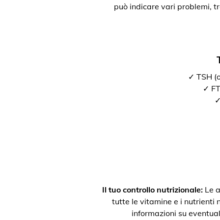
può indicare vari problemi, t
✓ TSH (o
✓ FT3
✓
Il tuo controllo nutrizionale:
Le a
tutte le vitamine e i nutrienti
informazioni su eventual