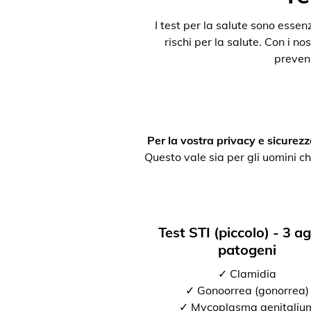
I test per la salute sono esse
rischi per la salute. Con i nos
preveni
Per la vostra privacy e sicurezz
Questo vale sia per gli uomini ch
Test STI (piccolo) - 3 a
patogeni
✓ Clamidia
✓ Gonoorrea (gonorrea)
✓ Mycoplasma genitaliu