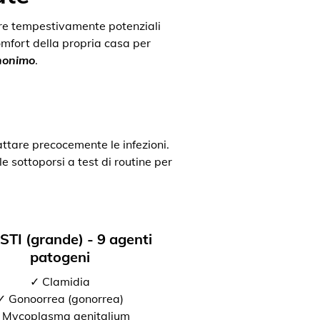
uare tempestivamente potenziali
comfort della propria casa per
anonimo
.
attare precocemente le infezioni.
e sottoporsi a test di routine per
 STI (grande) - 9 agenti
patogeni
✓ Clamidia
✓ Gonoorrea (gonorrea)
 Mycoplasma genitalium