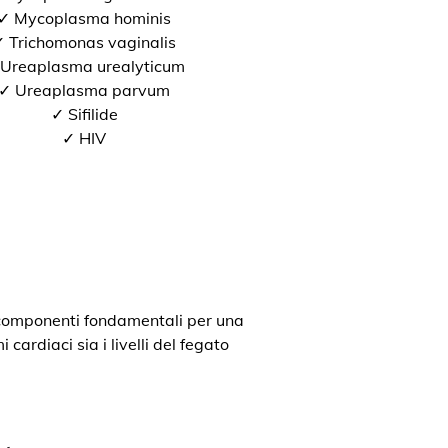
✓ Mycoplasma hominis
 Trichomonas vaginalis
Ureaplasma urealyticum
✓ Ureaplasma parvum
✓ Sifilide
✓ HIV
o componenti fondamentali per una
cardiaci sia i livelli del fegato