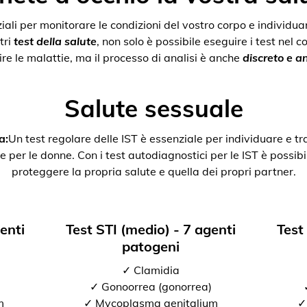
nziali per monitorare le condizioni del vostro corpo e individ
tri
test della salute
, non solo è possibile eseguire i test nel 
re le malattie, ma il processo di analisi è anche
discreto e 
Salute sessuale
a:
Un test regolare delle IST è essenziale per individuare e tr
e per le donne. Con i test autodiagnostici per le IST è possibil
proteggere la propria salute e quella dei propri partner.
genti
Test STI (medio) - 7 agenti
Test
patogeni
✓ Clamidia
✓ Gonoorrea (gonorrea)
m
✓ Mycoplasma genitalium
✓