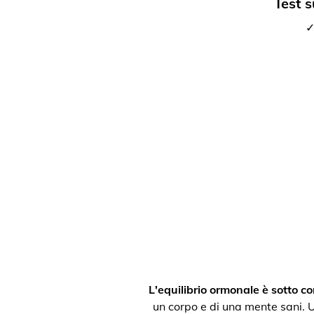
Test s
✓
L'equilibrio ormonale è sotto con
un corpo e di una mente sani. Un