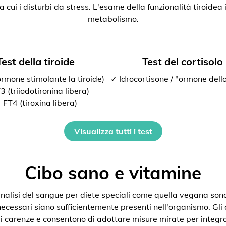
ra cui i disturbi da stress. L'esame della funzionalità tiroide
metabolismo.
Test della tiroide
Test del cortisolo
rmone stimolante la tiroide)
✓ Idrocortisone / "ormone dello
 (triiodotironina libera)
 FT4 (tiroxina libera)
Visualizza tutti i test
Cibo sano e vitamine
nalisi del sangue per diete speciali come quella vegana son
 necessari siano sufficientemente presenti nell'organismo. Gli
i carenze e consentono di adottare misure mirate per integra