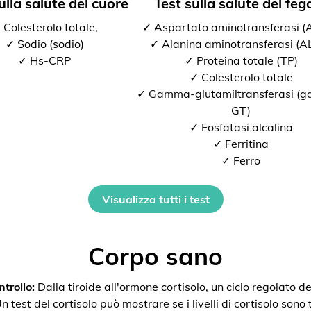
ulla salute del cuore
Test sulla salute del feg
 Colesterolo totale,
✓ Aspartato aminotransferasi 
✓ Sodio (sodio)
✓ Alanina aminotransferasi (A
✓ Hs-CRP
✓ Proteina totale (TP)
✓ Colesterolo totale
✓ Gamma-glutamiltransferasi (
GT)
✓ Fosfatasi alcalina
✓ Ferritina
✓ Ferro
Visualizza tutti i test
Corpo sano
trollo:
Dalla tiroide all'ormone cortisolo, un ciclo regolato de
 test del cortisolo può mostrare se i livelli di cortisolo sono t