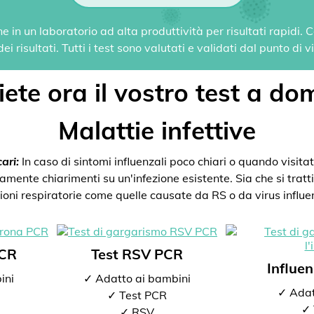
 in un laboratorio ad alta produttività per risultati rapidi.
i risultati. Tutti i test sono valutati e validati dal punto di 
ete ora il vostro test a dom
Malattie infettive
ari:
In caso di sintomi influenzali poco chiari o quando visitate
mente chiarimenti su un'infezione esistente. Sia che si tratti 
zioni respiratorie come quelle causate da RS o da virus influen
PCR
Test RSV PCR
Influe
ini
✓ Adatto ai bambini
✓ Adat
✓ Test PCR
✓ 
✓ RSV