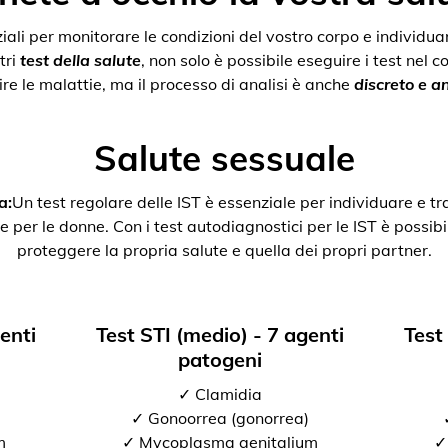
nziali per monitorare le condizioni del vostro corpo e individ
tri
test della salute
, non solo è possibile eseguire i test nel 
re le malattie, ma il processo di analisi è anche
discreto e 
Salute sessuale
a:
Un test regolare delle IST è essenziale per individuare e tr
e per le donne. Con i test autodiagnostici per le IST è possibil
proteggere la propria salute e quella dei propri partner.
genti
Test STI (medio) - 7 agenti
Test
patogeni
✓ Clamidia
✓ Gonoorrea (gonorrea)
m
✓ Mycoplasma genitalium
✓