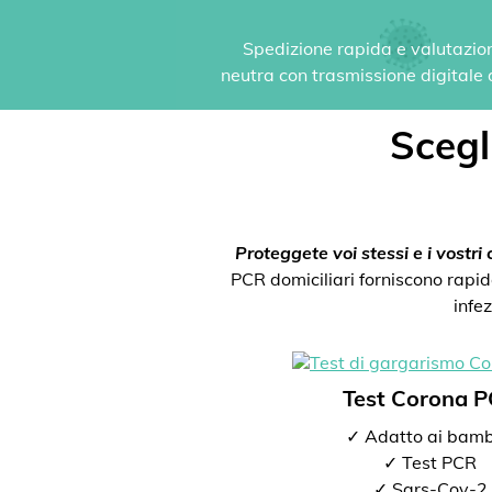
Spedizione rapida e valutazione
neutra con trasmissione digitale de
Scegli
Proteggete voi stessi e i vostri c
PCR domiciliari forniscono rapida
infe
Test Corona 
✓ Adatto ai bamb
✓ Test PCR
✓ Sars-Cov-2