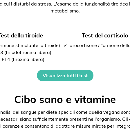
ra cui i disturbi da stress. L'esame della funzionalità tiroide
metabolismo.
Test della tiroide
Test del cortisolo
rmone stimolante la tiroide)
✓ Idrocortisone / "ormone dello
 (triiodotironina libera)
 FT4 (tiroxina libera)
Visualizza tutti i test
Cibo sano e vitamine
nalisi del sangue per diete speciali come quella vegana son
 necessari siano sufficientemente presenti nell'organismo. Gli
i carenze e consentono di adottare misure mirate per integra