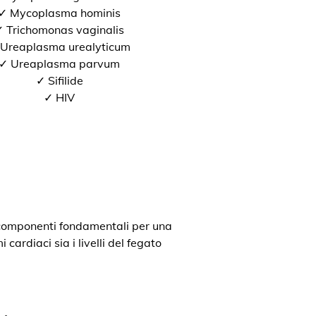
✓ Mycoplasma hominis
 Trichomonas vaginalis
Ureaplasma urealyticum
✓ Ureaplasma parvum
✓ Sifilide
✓ HIV
o componenti fondamentali per una
cardiaci sia i livelli del fegato