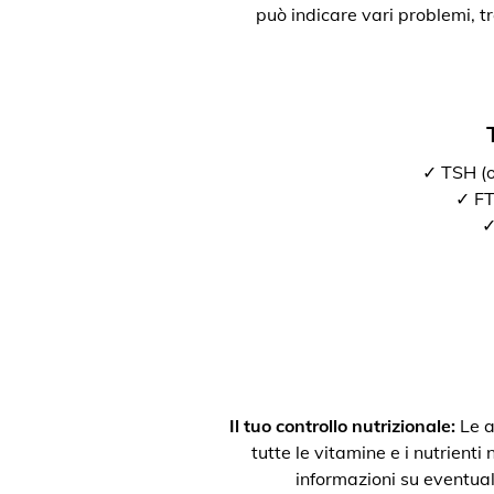
può indicare vari problemi, t
✓ TSH (o
✓ FT3
✓
Il tuo controllo nutrizionale:
Le a
tutte le vitamine e i nutrienti
informazioni su eventual