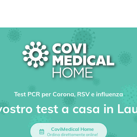
Test PCR per Corona, RSV e influenza
 vostro test a casa in La
CoviMedical Home
Ordina direttamente online!