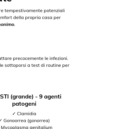
uare tempestivamente potenziali
comfort della propria casa per
anonimo
.
attare precocemente le infezioni.
e sottoporsi a test di routine per
 STI (grande) - 9 agenti
patogeni
✓ Clamidia
✓ Gonoorrea (gonorrea)
 Mycoplasma genitalium