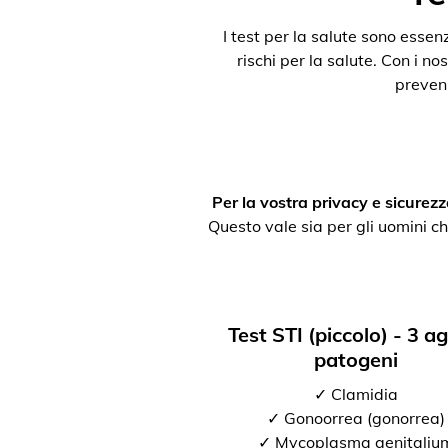
I test per la salute sono esse
rischi per la salute. Con i nos
preveni
Per la vostra privacy e sicurezz
Questo vale sia per gli uomini ch
Test STI (piccolo) - 3 a
patogeni
✓ Clamidia
✓ Gonoorrea (gonorrea)
✓ Mycoplasma genitaliu