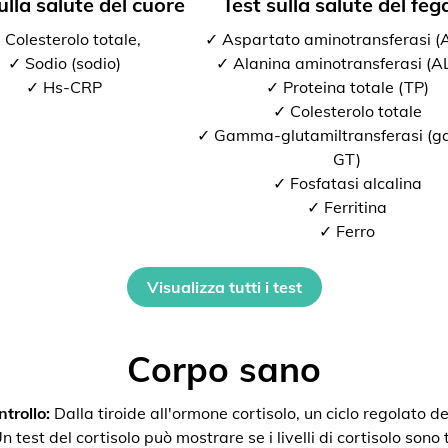
ulla salute del cuore
Test sulla salute del feg
 Colesterolo totale,
✓ Aspartato aminotransferasi 
✓ Sodio (sodio)
✓ Alanina aminotransferasi (A
✓ Hs-CRP
✓ Proteina totale (TP)
✓ Colesterolo totale
✓ Gamma-glutamiltransferasi (
GT)
✓ Fosfatasi alcalina
✓ Ferritina
✓ Ferro
Visualizza tutti i test
Corpo sano
trollo:
Dalla tiroide all'ormone cortisolo, un ciclo regolato de
 test del cortisolo può mostrare se i livelli di cortisolo sono t