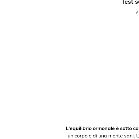
Test s
✓
L'equilibrio ormonale è sotto con
un corpo e di una mente sani. Un