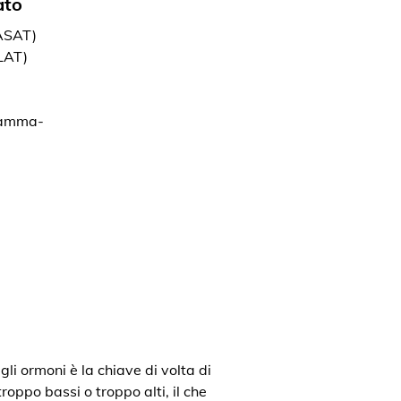
ato
(ASAT)
LAT)
gamma-
gli ormoni è la chiave di volta di
roppo bassi o troppo alti, il che