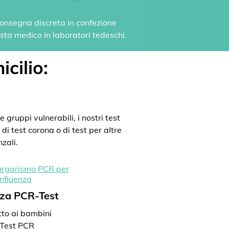
 Consegna discreta in confezione
vista medico in laboratori tedeschi.
icilio:
 gruppi vulnerabili, i nostri test
di test corona o di test per altre
zali.
nza PCR-Test
to ai bambini
Test PCR