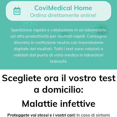
CoviMedical Home
Ordina direttamente online!
Spedizione rapida e valutazione in un laboratorio
ad alta produttività per risultati rapidi. Consegna
discreta in confezione neutra con trasmissione
digitale dei risultati. Tutti i test sono valutati e
validati dal punto di vista medico in laboratori
tedeschi.
Scegliete ora il vostro test
a domicilio:
Malattie infettive
Proteggete voi stessi e i vostri cari:
In caso di sintomi