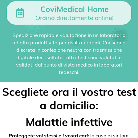
CoviMedical Home
Ordina direttamente online!
Spedizione rapida e valutazione in un laboratorio
ad alta produttività per risultati rapidi. Consegna
discreta in confezione neutra con trasmissione
digitale dei risultati. Tutti i test sono valutati e
validati dal punto di vista medico in laboratori
tedeschi.
Scegliete ora il vostro test
a domicilio:
Malattie infettive
Proteggete voi stessi e i vostri cari:
In caso di sintomi