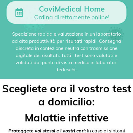
CoviMedical Home
Ordina direttamente online!
Spedizione rapida e valutazione in un laboratorio
ad alta produttività per risultati rapidi. Consegna
discreta in confezione neutra con trasmissione
digitale dei risultati. Tutti i test sono valutati e
validati dal punto di vista medico in laboratori
tedeschi.
Scegliete ora il vostro test
a domicilio:
Malattie infettive
Proteggete voi stessi e i vostri cari:
In caso di sintomi