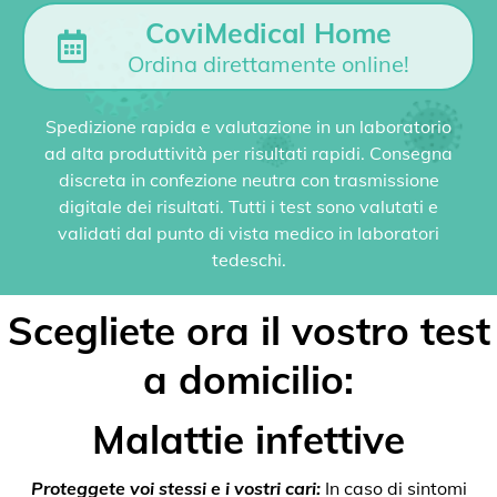
CoviMedical Home
Ordina direttamente online!
Spedizione rapida e valutazione in un laboratorio
ad alta produttività per risultati rapidi. Consegna
discreta in confezione neutra con trasmissione
digitale dei risultati. Tutti i test sono valutati e
validati dal punto di vista medico in laboratori
tedeschi.
Scegliete ora il vostro test
a domicilio:
Malattie infettive
Proteggete voi stessi e i vostri cari:
In caso di sintomi