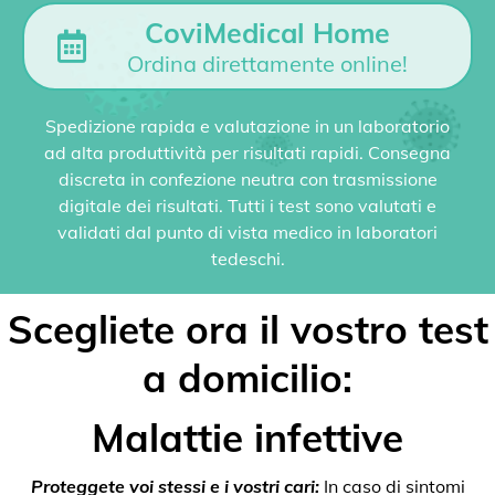
CoviMedical Home
Ordina direttamente online!
Spedizione rapida e valutazione in un laboratorio
ad alta produttività per risultati rapidi. Consegna
discreta in confezione neutra con trasmissione
digitale dei risultati. Tutti i test sono valutati e
validati dal punto di vista medico in laboratori
tedeschi.
Scegliete ora il vostro test
a domicilio:
Malattie infettive
Proteggete voi stessi e i vostri cari:
In caso di sintomi