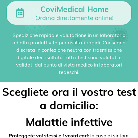
CoviMedical Home
Ordina direttamente online!
Spedizione rapida e valutazione in un laboratorio
ad alta produttività per risultati rapidi. Consegna
discreta in confezione neutra con trasmissione
digitale dei risultati. Tutti i test sono valutati e
validati dal punto di vista medico in laboratori
tedeschi.
Scegliete ora il vostro test
a domicilio:
Malattie infettive
Proteggete voi stessi e i vostri cari:
In caso di sintomi