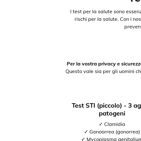
I test per la salute sono esse
rischi per la salute. Con i nos
preveni
Per la vostra privacy e sicurezz
Questo vale sia per gli uomini ch
Test STI (piccolo) - 3 a
patogeni
✓ Clamidia
✓ Gonoorrea (gonorrea)
✓ Mycoplasma genitaliu