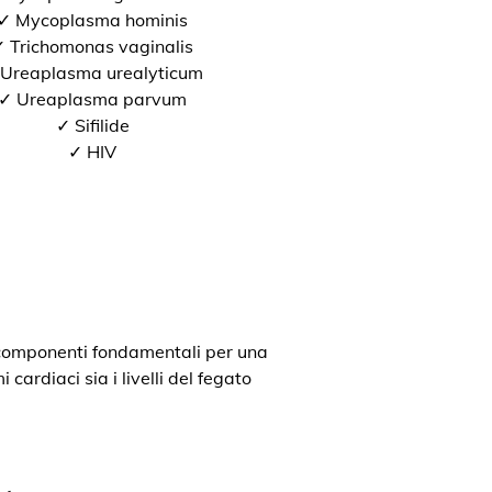
✓ Mycoplasma hominis
 Trichomonas vaginalis
Ureaplasma urealyticum
✓ Ureaplasma parvum
✓ Sifilide
✓ HIV
o componenti fondamentali per una
cardiaci sia i livelli del fegato