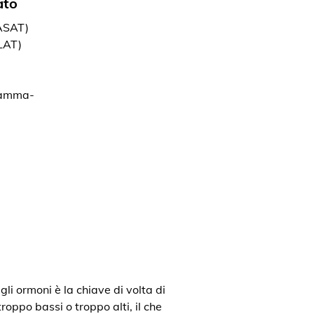
ato
(ASAT)
LAT)
gamma-
gli ormoni è la chiave di volta di
roppo bassi o troppo alti, il che