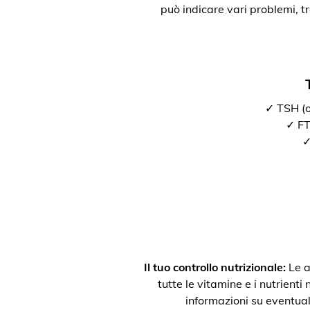
può indicare vari problemi, t
✓ TSH (o
✓ FT3
✓
Il tuo controllo nutrizionale:
Le a
tutte le vitamine e i nutrienti
informazioni su eventual