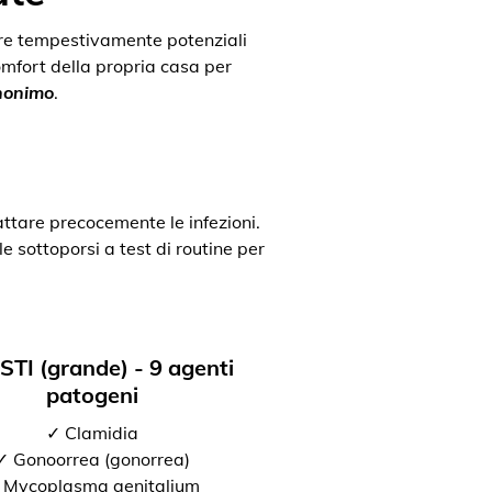
uare tempestivamente potenziali
comfort della propria casa per
anonimo
.
attare precocemente le infezioni.
e sottoporsi a test di routine per
 STI (grande) - 9 agenti
patogeni
✓ Clamidia
✓ Gonoorrea (gonorrea)
 Mycoplasma genitalium