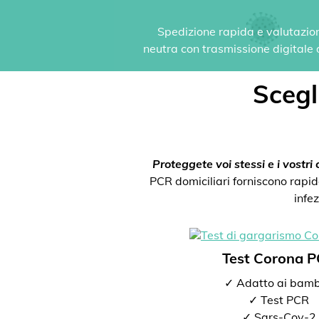
Spedizione rapida e valutazione
neutra con trasmissione digitale de
Scegli
Proteggete voi stessi e i vostri c
PCR domiciliari forniscono rapida
infe
Test Corona 
✓ Adatto ai bamb
✓ Test PCR
✓ Sars-Cov-2