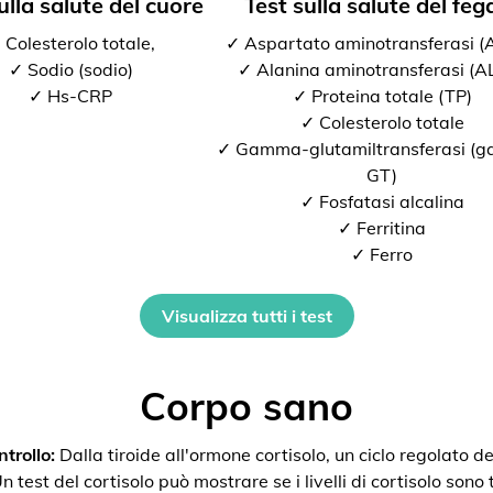
ulla salute del cuore
Test sulla salute del feg
 Colesterolo totale,
✓ Aspartato aminotransferasi 
✓ Sodio (sodio)
✓ Alanina aminotransferasi (A
✓ Hs-CRP
✓ Proteina totale (TP)
✓ Colesterolo totale
✓ Gamma-glutamiltransferasi (
GT)
✓ Fosfatasi alcalina
✓ Ferritina
✓ Ferro
Visualizza tutti i test
Corpo sano
trollo:
Dalla tiroide all'ormone cortisolo, un ciclo regolato de
 test del cortisolo può mostrare se i livelli di cortisolo sono t