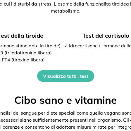
ra cui i disturbi da stress. L'esame della funzionalità tiroide
metabolismo.
Test della tiroide
Test del cortisolo
rmone stimolante la tiroide)
✓ Idrocortisone / "ormone dello
 (triiodotironina libera)
 FT4 (tiroxina libera)
Visualizza tutti i test
Cibo sano e vitamine
nalisi del sangue per diete speciali come quella vegana son
 necessari siano sufficientemente presenti nell'organismo. Gli
i carenze e consentono di adottare misure mirate per integra