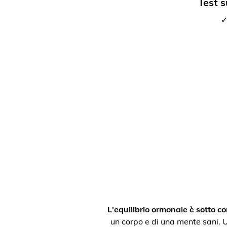
Test s
✓
L'equilibrio ormonale è sotto con
un corpo e di una mente sani. Un