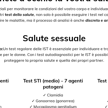
nziali per monitorare le condizioni del vostro corpo e individ
tri
test della salute
, non solo è possibile eseguire i test nel 
re le malattie, ma il processo di analisi è anche
discreto e 
Salute sessuale
a:
Un test regolare delle IST è essenziale per individuare e tr
e per le donne. Con i test autodiagnostici per le IST è possibil
proteggere la propria salute e quella dei propri partner.
genti
Test STI (medio) - 7 agenti
Test
patogeni
✓ Clamidia
✓ Gonoorrea (gonorrea)
m
✓ Mycoplasma genitalium
✓