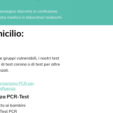
 Consegna discreta in confezione
vista medico in laboratori tedeschi.
icilio:
 gruppi vulnerabili, i nostri test
di test corona o di test per altre
zali.
nza PCR-Test
to ai bambini
Test PCR