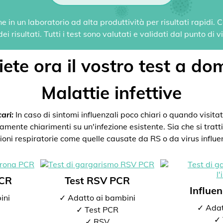
 in un laboratorio ad alta produttività per risultati rapidi.
i risultati. Tutti i test sono valutati e validati dal punto di 
ete ora il vostro test a dom
Malattie infettive
ari:
In caso di sintomi influenzali poco chiari o quando visitate
mente chiarimenti su un'infezione esistente. Sia che si tratti 
zioni respiratorie come quelle causate da RS o da virus influen
PCR
Test RSV PCR
Influe
ini
✓ Adatto ai bambini
✓ Adat
✓ Test PCR
✓ 
✓ RSV