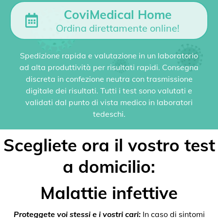
CoviMedical Home
Ordina direttamente online!
Spedizione rapida e valutazione in un laboratorio
ad alta produttività per risultati rapidi. Consegna
discreta in confezione neutra con trasmissione
digitale dei risultati. Tutti i test sono valutati e
validati dal punto di vista medico in laboratori
tedeschi.
Scegliete ora il vostro test
a domicilio:
Malattie infettive
Proteggete voi stessi e i vostri cari:
In caso di sintomi