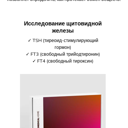
Исследование щитовидной
железы
✓ TSH (тиреоид-стимулирующий
гормон)
✓ FT3 (свободный трийодтиронин)
✓ FT4 (свободный тироксин)