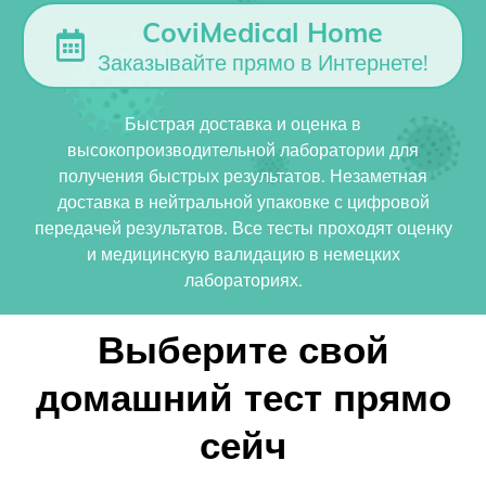
CoviMedical Home
Заказывайте прямо в Интернете!
Быстрая доставка и оценка в
высокопроизводительной лаборатории для
получения быстрых результатов. Незаметная
доставка в нейтральной упаковке с цифровой
передачей результатов. Все тесты проходят оценку
и медицинскую валидацию в немецких
лабораториях.
Выберите свой
домашний тест прямо
сейч