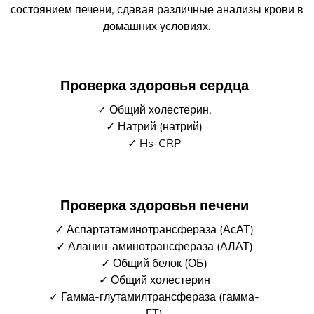
состоянием печени, сдавая различные анализы крови в
домашних условиях.
Проверка здоровья сердца
✓ Общий холестерин,
✓ Натрий (натрий)
✓ Hs-CRP
Проверка здоровья печени
✓ Аспартатаминотрансфераза (АсАТ)
✓ Аланин-аминотрансфераза (АЛАТ)
✓ Общий белок (ОБ)
✓ Общий холестерин
✓ Гамма-глутамилтрансфераза (гамма-
ГТ)