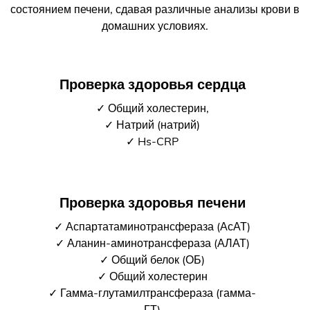
состоянием печени, сдавая различные анализы крови в
домашних условиях.
Проверка здоровья сердца
✓ Общий холестерин,
✓ Натрий (натрий)
✓ Hs-CRP
Проверка здоровья печени
✓ Аспартатаминотрансфераза (АсАТ)
✓ Аланин-аминотрансфераза (АЛАТ)
✓ Общий белок (ОБ)
✓ Общий холестерин
✓ Гамма-глутамилтрансфераза (гамма-
ГТ)