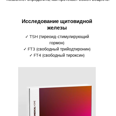
Исследование щитовидной
железы
✓ TSH (тиреоид-стимулирующий
гормон)
✓ FT3 (свободный трийодтиронин)
✓ FT4 (свободный тироксин)