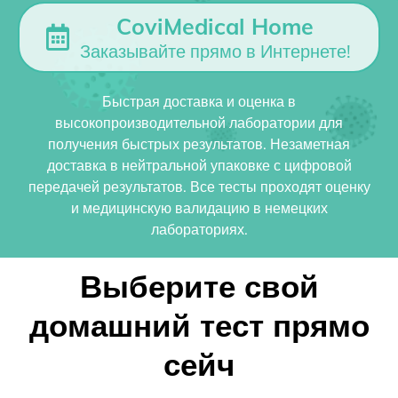
CoviMedical Home
Заказывайте прямо в Интернете!
Быстрая доставка и оценка в
высокопроизводительной лаборатории для
получения быстрых результатов. Незаметная
доставка в нейтральной упаковке с цифровой
передачей результатов. Все тесты проходят оценку
и медицинскую валидацию в немецких
лабораториях.
Выберите свой
домашний тест прямо
сейч