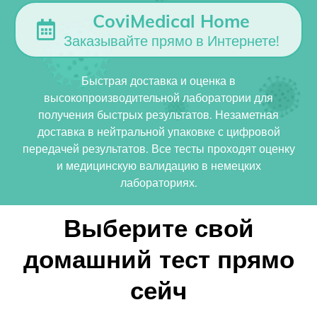
CoviMedical Home
Заказывайте прямо в Интернете!
Быстрая доставка и оценка в
высокопроизводительной лаборатории для
получения быстрых результатов. Незаметная
доставка в нейтральной упаковке с цифровой
передачей результатов. Все тесты проходят оценку
и медицинскую валидацию в немецких
лабораториях.
Выберите свой
домашний тест прямо
сейч