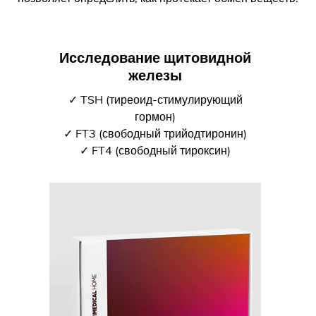
Исследование щитовидной
железы
✓ TSH (тиреоид-стимулирующий
гормон)
✓ FT3 (свободный трийодтиронин)
✓ FT4 (свободный тироксин)