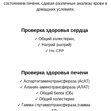
состоянием печени, сдавая различные анализы крови в
домашних условиях.
Проверка здоровья сердца
✓ Общий холестерин,
✓ Натрий (натрий)
✓ Hs-CRP
Проверка здоровья печени
✓ Аспартатаминотрансфераза (АсАТ)
✓ Аланин-аминотрансфераза (АЛАТ)
✓ Общий белок (ОБ)
✓ Общий холестерин
✓ Гамма-глутамилтрансфераза (гамма-
ГТ)