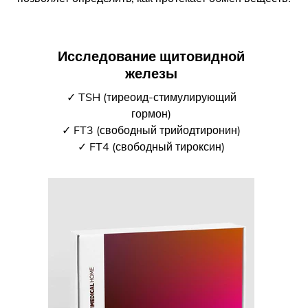
Исследование щитовидной
железы
✓ TSH (тиреоид-стимулирующий
гормон)
✓ FT3 (свободный трийодтиронин)
✓ FT4 (свободный тироксин)