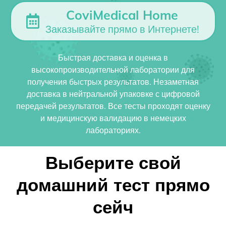
CoviMedical Home
Заказывайте прямо в Интернете!
Быстрая доставка и оценка в
высокопроизводительной лаборатории для
получения быстрых результатов. Незаметная
доставка в нейтральной упаковке с цифровой
передачей результатов. Все тесты проходят оценку
и медицинскую валидацию в немецких
лабораториях.
Выберите свой
домашний тест прямо
сейч