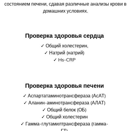
состоянием печени, сдавая различные анализы крови в
домашних условиях.
Проверка здоровья сердца
✓ Общий холестерин,
✓ Натрий (натрий)
✓ Hs-CRP
Проверка здоровья печени
✓ Аспартатаминотрансфераза (АсАТ)
✓ Аланин-аминотрансфераза (АЛАТ)
✓ Общий белок (ОБ)
✓ Общий холестерин
✓ Гамма-глутамилтрансфераза (гамма-
ГТ)