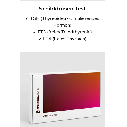
Schilddrüsen Test
✓ TSH (Thyreoidea-stimulierendes
Hormon)
✓ FT3 (freies Triiodthyronin)
✓ FT4 (freies Thyroxin)