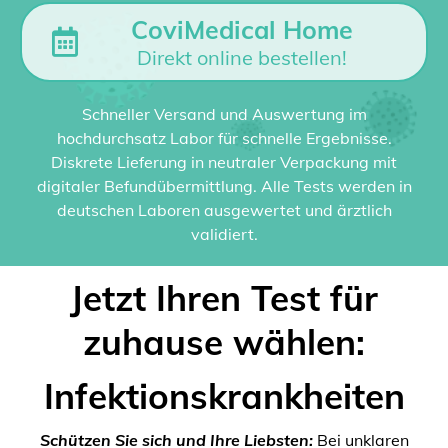
CoviMedical Home
Direkt online bestellen!
Schneller Versand und Auswertung im
hochdurchsatz Labor für schnelle Ergebnisse.
Diskrete Lieferung in neutraler Verpackung mit
digitaler Befundübermittlung. Alle Tests werden in
deutschen Laboren ausgewertet und ärztlich
validiert.
Jetzt Ihren Test für
zuhause wählen:
Infektionskrankheiten
Schützen Sie sich und Ihre Liebsten:
Bei unklaren