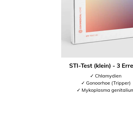
STI-Test (klein) - 3 Err
✓ Chlamydien
✓ Gonoorhoe (Tripper)
✓ Mykoplasma genitaliu