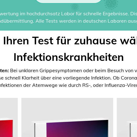
ertung im hochdurchsatz Labor für schnelle Ergebnisse. Disk
dübermittlung. Alle Tests werden in deutschen Laboren ausg
t Ihren Test für zuhause wä
Infektionskrankheiten
ten:
Bei unklaren Grippesymptomen oder beim Besuch von v
 schnell Klarheit über eine vorliegende Infektion. Ob Coron
nfektionen der Atemwege wie durch RS-, oder Influenza-Vire