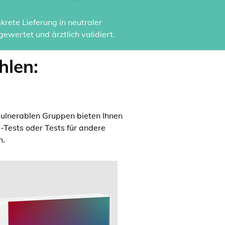
rete Lieferung in neutraler
ewertet und ärztlich validiert.
hlen:
ulnerablen Gruppen bieten Ihnen
a-Tests oder Tests für andere
n.