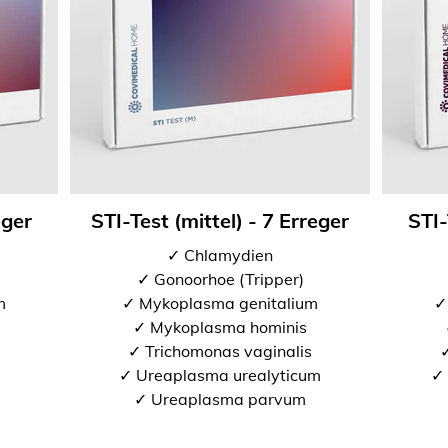
eger
STI-Test (mittel) - 7 Erreger
STI-
✓ Chlamydien
✓ Gonoorhoe (Tripper)
m
✓ Mykoplasma genitalium
✓
✓ Mykoplasma hominis
✓ Trichomonas vaginalis
✓
✓ Ureaplasma urealyticum
✓ 
✓ Ureaplasma parvum