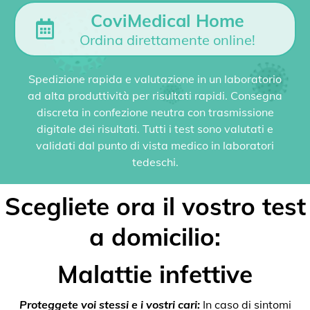
CoviMedical Home
Ordina direttamente online!
Spedizione rapida e valutazione in un laboratorio
ad alta produttività per risultati rapidi. Consegna
discreta in confezione neutra con trasmissione
digitale dei risultati. Tutti i test sono valutati e
validati dal punto di vista medico in laboratori
tedeschi.
Scegliete ora il vostro test
a domicilio:
Malattie infettive
Proteggete voi stessi e i vostri cari:
In caso di sintomi