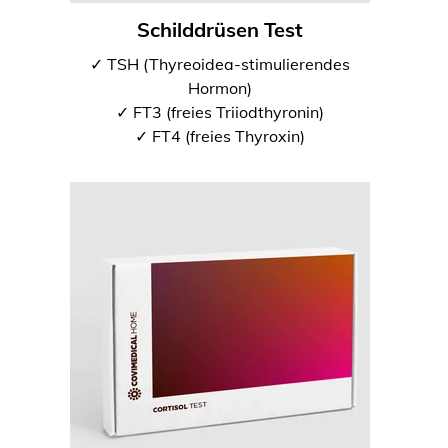
Schilddrüsen Test
✓ TSH (Thyreoidea-stimulierendes
Hormon)
✓ FT3 (freies Triiodthyronin)
✓ FT4 (freies Thyroxin)