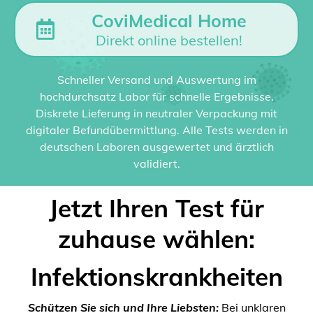
CoviMedical Home
Direkt online bestellen!
Schneller Versand und Auswertung im
hochdurchsatz Labor für schnelle Ergebnisse.
Diskrete Lieferung in neutraler Verpackung mit
digitaler Befundübermittlung. Alle Tests werden in
deutschen Laboren ausgewertet und ärztlich
validiert.
Jetzt Ihren Test für
zuhause wählen:
Infektionskrankheiten
Schützen Sie sich und Ihre Liebsten:
Bei unklaren