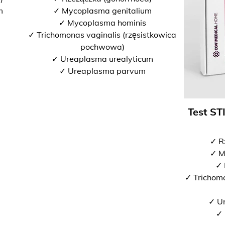
m
✓ Mycoplasma genitalium
✓ Mycoplasma hominis
✓ Trichomonas vaginalis (rzęsistkowica
pochwowa)
✓ Ureaplasma urealyticum
✓ Ureaplasma parvum
Test ST
✓ R
✓ M
✓ 
✓ Trichomo
✓ U
✓ 