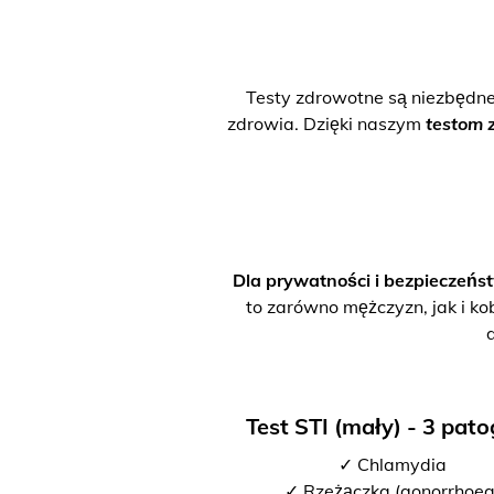
Testy zdrowotne są niezbędn
zdrowia. Dzięki naszym
testom 
Dla prywatności i bezpieczeńs
to zarówno mężczyzn, jak i ko
Test STI (mały) - 3 pat
✓ Chlamydia
✓ Rzeżączka (gonorrhoea