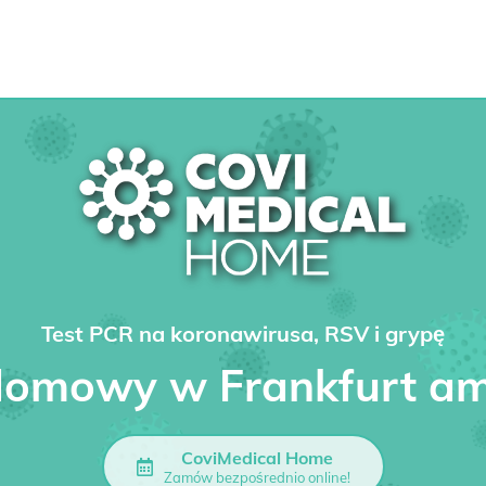
Test PCR na koronawirusa, RSV i grypę
domowy w Frankfurt a
CoviMedical Home
Zamów bezpośrednio online!