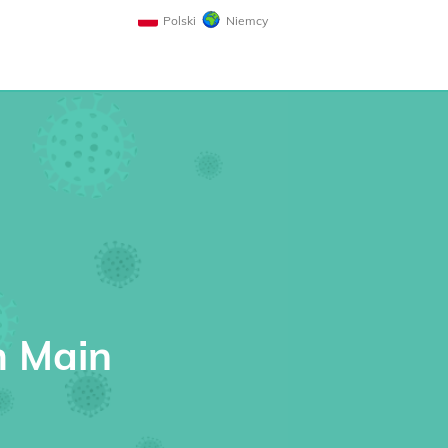
Polski
Niemcy
m Main