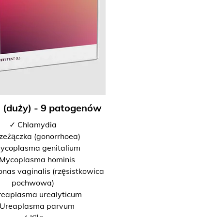
I (duży) - 9 patogenów
✓ Chlamydia
zeżączka (gonorrhoea)
ycoplasma genitalium
Mycoplasma hominis
nas vaginalis (rzęsistkowica
pochwowa)
reaplasma urealyticum
Ureaplasma parvum