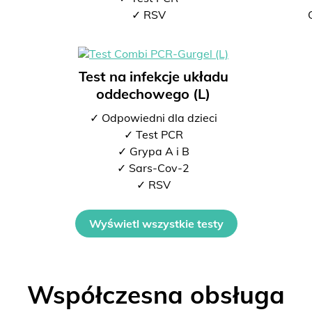
2
✓ RSV
Test na infekcje układu
oddechowego (L)
✓ Odpowiedni dla dzieci
✓ Test PCR
✓ Grypa A i B
✓ Sars-Cov-2
✓ RSV
Wyświetl wszystkie testy
Współczesna obsługa