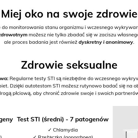
Miej oko na swoje zdrowie
e do monitorowania stanu organizmu i wczesnego wykrywani
zdrowotnym
możesz nie tylko zbadać się w zaciszu własne
ale proces badania jest również
dyskretny i anonimowy
.
Zdrowie seksualne
twa:
Regularne testy STI są niezbędne do wczesnego wykrywan
biet. Dzięki autotestom STI możesz rutynowo badać się na o
drogą płciową, aby chronić zdrowie swoje i swoich partnerów
ogeny
Test STI (średni) - 7 patogenów
✓ Chlamydia
)
✓ Rzeżączka (gonorrhoea)