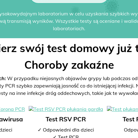
ysokowydajnym laboratorium w celu uzyskania szybkich w
wą transmisją wyników. Wszystkie testy są oceniane i wali
laboratoriach.
erz swój test domowy już t
Choroby zakaźne
ch:
W przypadku niejasnych objawów grypy lub podczas odw
PCR szybko zapewniają jasność co do istniejącej infekcji. N
esty na inne infekcje dróg oddechowych, takie jak te wywoła
nawirusa
Test RSV PCR
Test
dzieci
✓ Odpowiedni dla dzieci
Odpow
✓ Test PCR