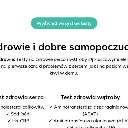
Wyświetl wszystkie testy
drowie i dobre samopoczuc
drowie:
Testy na zdrowie serca i wątroby są kluczowymi el
 na pierwsze oznaki problemów z sercem, jak i na poziom w
krwi w domu.
st zdrowia serca
Test zdrowia wątroby
holesterol całkowity,
✓ Aminotransferaza asparaginiano
✓ Sód (sód)
(ASAT)
✓ Hs-CRP
✓ Aminotransferaza alaninowa (ALA
✓ Białko całkowite (TP)