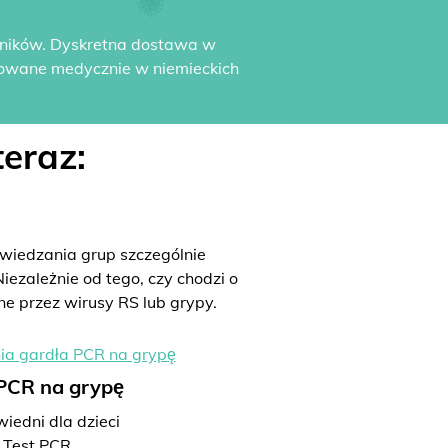
yników. Dyskretna dostawa w
dowane medycznie w niemieckich
eraz:
iedzania grup szczególnie
iezależnie od tego, czy chodzi o
ne przez wirusy RS lub grypy.
 PCR na grypę
iedni dla dzieci
Test PCR