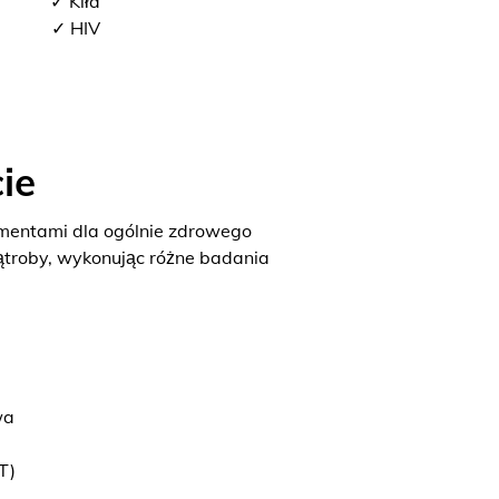
✓ Kiła
✓ HIV
ie
ementami dla ogólnie zdrowego
ątroby, wykonując różne badania
wa
T)