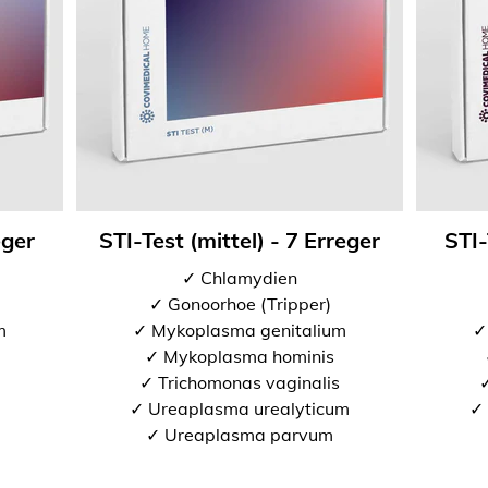
eger
STI-Test (mittel) - 7 Erreger
STI-
✓ Chlamydien
✓ Gonoorhoe (Tripper)
m
✓ Mykoplasma genitalium
✓
✓ Mykoplasma hominis
✓ Trichomonas vaginalis
✓
✓ Ureaplasma urealyticum
✓ 
✓ Ureaplasma parvum