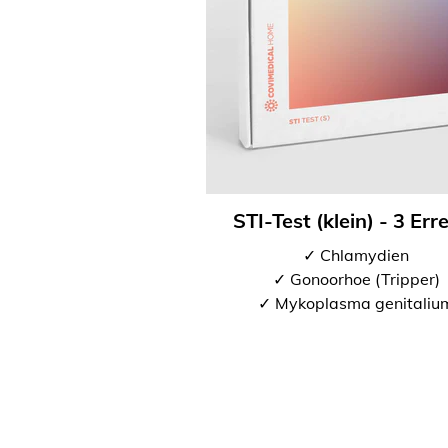
STI-Test (klein) - 3 Err
✓ Chlamydien
✓ Gonoorhoe (Tripper)
✓ Mykoplasma genitaliu