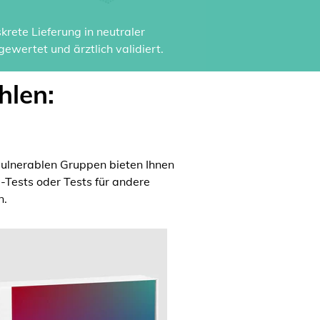
rete Lieferung in neutraler
ewertet und ärztlich validiert.
hlen:
ulnerablen Gruppen bieten Ihnen
a-Tests oder Tests für andere
n.