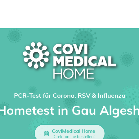
PCR-Test für Corona, RSV & Influenza
 Hometest in Gau Alges
CoviMedical Home
Direkt online bestellen!