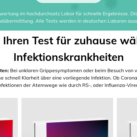
ertung im hochdurchsatz Labor für schnelle Ergebnisse. Disk
dübermittlung. Alle Tests werden in deutschen Laboren ausg
t Ihren Test für zuhause wä
Infektionskrankheiten
ten:
Bei unklaren Grippesymptomen oder beim Besuch von v
 schnell Klarheit über eine vorliegende Infektion. Ob Coron
nfektionen der Atemwege wie durch RS-, oder Influenza-Vire