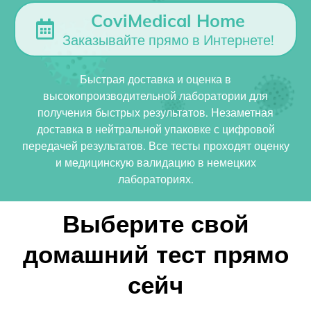
CoviMedical Home
Заказывайте прямо в Интернете!
Быстрая доставка и оценка в
высокопроизводительной лаборатории для
получения быстрых результатов. Незаметная
доставка в нейтральной упаковке с цифровой
передачей результатов. Все тесты проходят оценку
и медицинскую валидацию в немецких
лабораториях.
Выберите свой
домашний тест прямо
сейч