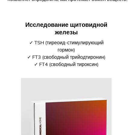
Исследование щитовидной
железы
✓ TSH (тиреоид-стимулирующий
гормон)
✓ FT3 (свободный трийодтиронин)
✓ FT4 (свободный тироксин)