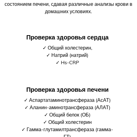
состоянием печени, сдавая различные анализы крови в
домашних условиях.
Проверка здоровья сердца
✓ Общий холестерин,
✓ Натрий (натрий)
✓ Hs-CRP
Проверка здоровья печени
✓ Аспартатаминотрансфераза (АсАТ)
✓ Аланин-аминотрансфераза (АЛАТ)
✓ Общий белок (ОБ)
✓ Общий холестерин
✓ Гамма-глутамилтрансфераза (гамма-
ГТ)