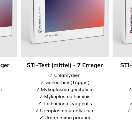
eger
STI-Test (mittel) - 7 Erreger
STI-
✓ Chlamydien
✓ Gonoorhoe (Tripper)
m
✓ Mykoplasma genitalium
✓
✓ Mykoplasma hominis
✓ Trichomonas vaginalis
✓
✓ Ureaplasma urealyticum
✓ 
✓ Ureaplasma parvum