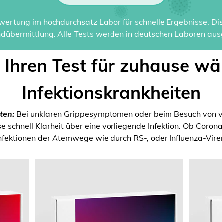
ertung im hochdurchsatz Labor für schnelle Ergebnisse. Disk
dübermittlung. Alle Tests werden in deutschen Laboren ausg
t Ihren Test für zuhause wä
Infektionskrankheiten
ten:
Bei unklaren Grippesymptomen oder beim Besuch von v
 schnell Klarheit über eine vorliegende Infektion. Ob Coron
nfektionen der Atemwege wie durch RS-, oder Influenza-Vire