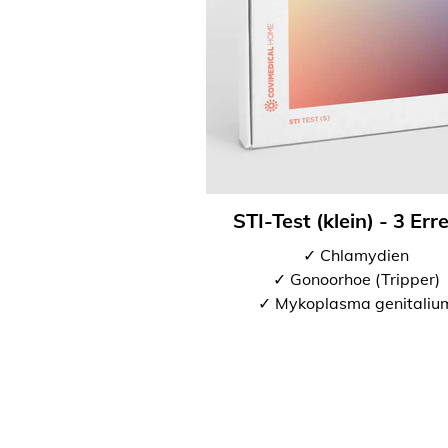
STI-Test (klein) - 3 Err
✓ Chlamydien
✓ Gonoorhoe (Tripper)
✓ Mykoplasma genitaliu