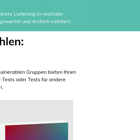
rete Lieferung in neutraler
ewertet und ärztlich validiert.
hlen:
ulnerablen Gruppen bieten Ihnen
a-Tests oder Tests für andere
n.