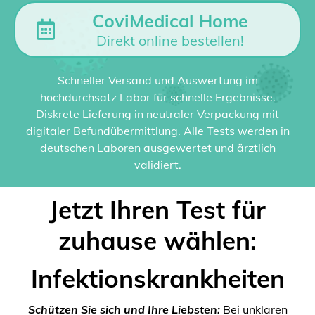
CoviMedical Home
Direkt online bestellen!
Schneller Versand und Auswertung im
hochdurchsatz Labor für schnelle Ergebnisse.
Diskrete Lieferung in neutraler Verpackung mit
digitaler Befundübermittlung. Alle Tests werden in
deutschen Laboren ausgewertet und ärztlich
validiert.
Jetzt Ihren Test für
zuhause wählen:
Infektionskrankheiten
Schützen Sie sich und Ihre Liebsten:
Bei unklaren