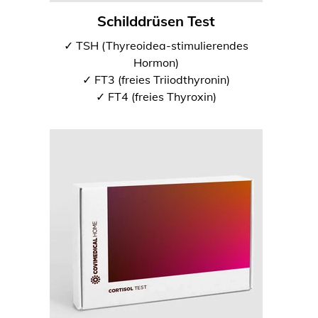
Schilddrüsen Test
✓ TSH (Thyreoidea-stimulierendes
Hormon)
✓ FT3 (freies Triiodthyronin)
✓ FT4 (freies Thyroxin)