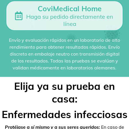
CoviMedical Home
Haga su pedido directamente en
línea
Envío y evaluación rápidos en un laboratorio de alto
rendimiento para obtener resultados rápidos. Envío
discreto en embalaje neutro con transmisión digital
de los resultados. Todas las pruebas se evalúan y
validan médicamente en laboratorios alemanes.
Elija ya su prueba en
casa:
Enfermedades infecciosas
Protéjase a sí mismo y a sus seres queridos:
En caso de