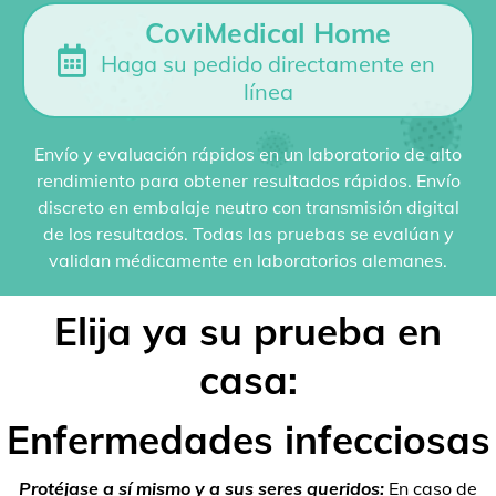
CoviMedical Home
Haga su pedido directamente en
línea
Envío y evaluación rápidos en un laboratorio de alto
rendimiento para obtener resultados rápidos. Envío
discreto en embalaje neutro con transmisión digital
de los resultados. Todas las pruebas se evalúan y
validan médicamente en laboratorios alemanes.
Elija ya su prueba en
casa:
Enfermedades infecciosas
Protéjase a sí mismo y a sus seres queridos:
En caso de