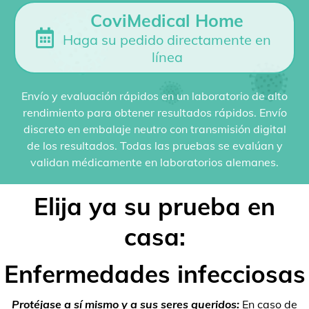
CoviMedical Home
Haga su pedido directamente en
línea
Envío y evaluación rápidos en un laboratorio de alto
rendimiento para obtener resultados rápidos. Envío
discreto en embalaje neutro con transmisión digital
de los resultados. Todas las pruebas se evalúan y
validan médicamente en laboratorios alemanes.
Elija ya su prueba en
casa:
Enfermedades infecciosas
Protéjase a sí mismo y a sus seres queridos:
En caso de