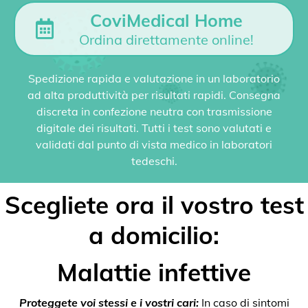
CoviMedical Home
Ordina direttamente online!
Spedizione rapida e valutazione in un laboratorio
ad alta produttività per risultati rapidi. Consegna
discreta in confezione neutra con trasmissione
digitale dei risultati. Tutti i test sono valutati e
validati dal punto di vista medico in laboratori
tedeschi.
Scegliete ora il vostro test
a domicilio:
Malattie infettive
Proteggete voi stessi e i vostri cari:
In caso di sintomi