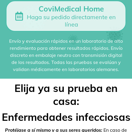
CoviMedical Home
Haga su pedido directamente en
línea
Envío y evaluación rápidos en un laboratorio de alto
rendimiento para obtener resultados rápidos. Envío
discreto en embalaje neutro con transmisión digital
de los resultados. Todas las pruebas se evalúan y
validan médicamente en laboratorios alemanes.
Elija ya su prueba en
casa:
Enfermedades infecciosas
Protéjase a sí mismo y a sus seres queridos:
En caso de