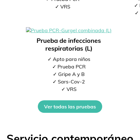
✓ 
✓ VRS
✓ 
Prueba de infecciones
respiratorias (L)
✓ Apto para niños
✓ Prueba PCR
✓ Gripe A y B
✓ Sars-Cov-2
✓ VRS
Ver todas las pruebas
Servicio contemporáneo