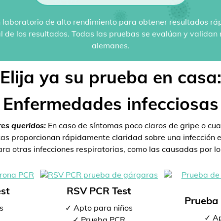
 laboratorio de alto rendimiento para obtener resultados rá
al de los resultados. Todas las pruebas se evalúan y valida
alemanes.
Elija ya su prueba en casa
Enfermedades infecciosas
res queridos:
En caso de síntomas poco claros de gripe o cua
s proporcionan rápidamente claridad sobre una infección ex
a otras infecciones respiratorias, como las causadas por los
st
RSV PCR Test
Prueba 
s
✓ Apto para niños
✓ Ap
✓ Prueba PCR