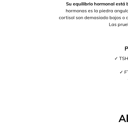
Su equilibrio hormonal está b
hormonas es la piedra angula
cortisol son demasiado bajos o d
Las prue
P
✓ TSH
✓ FT
A