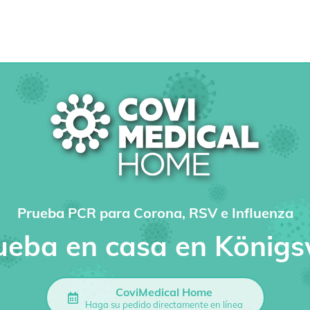
Prueba PCR para Corona, RSV e Influenza
ueba en casa en Königs
CoviMedical Home
Haga su pedido directamente en línea